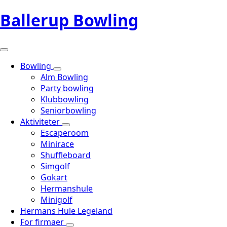
Ballerup Bowling
Bowling
Alm Bowling
Party bowling
Klubbowling
Seniorbowling
Aktiviteter
Escaperoom
Minirace
Shuffleboard
Simgolf
Gokart
Hermanshule
Minigolf
Hermans Hule Legeland
For firmaer