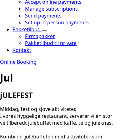
Accept online payments
Manage subscriptions
Send payments
Set up in-person payments
Pakketilbud
Firmapakker
Pakketilbud til private
Kontakt
Online Booking
Jul
jULEFEST
Middag, fest og sjove aktiviteter.
I vores hyggelige restaurant, serverer vi en stor
veltilberedt julebuffet med kaffe, te og juleknas.
Kombiner julebuffeten med aktiviteter som: