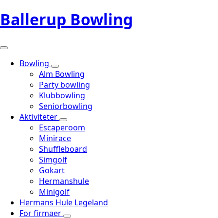
Ballerup Bowling
Bowling
Alm Bowling
Party bowling
Klubbowling
Seniorbowling
Aktiviteter
Escaperoom
Minirace
Shuffleboard
Simgolf
Gokart
Hermanshule
Minigolf
Hermans Hule Legeland
For firmaer