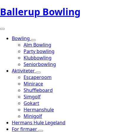
Ballerup Bowling
Bowling
Alm Bowling
Party bowling
Klubbowling
Seniorbowling
Aktiviteter
Escaperoom
Minirace
Shuffleboard
Simgolf
Gokart
Hermanshule
Minigolf
Hermans Hule Legeland
For firmaer