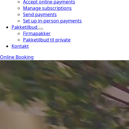
Accept online payments
Manage subscriptions
Send payments
Set up in-person payments
Pakketilbud
Firmapakker
Pakketilbud til private
Kontakt
Online Booking