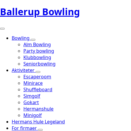
Ballerup Bowling
Bowling
Alm Bowling
Party bowling
Klubbowling
Seniorbowling
Aktiviteter
Escaperoom
Minirace
Shuffleboard
Simgolf
Gokart
Hermanshule
Minigolf
Hermans Hule Legeland
For firmaer