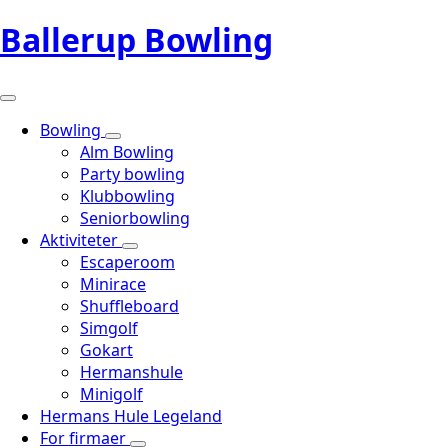
Ballerup Bowling
Bowling
Alm Bowling
Party bowling
Klubbowling
Seniorbowling
Aktiviteter
Escaperoom
Minirace
Shuffleboard
Simgolf
Gokart
Hermanshule
Minigolf
Hermans Hule Legeland
For firmaer