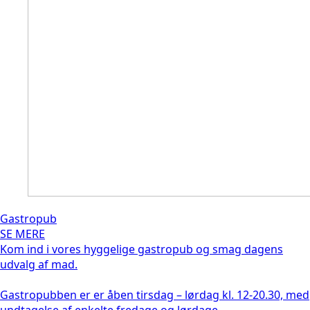
Gastropub
SE MERE
Kom ind i vores hyggelige gastropub og smag dagens
udvalg af mad.
Gastropubben er er åben tirsdag – lørdag kl. 12-20.30, med
undtagelse af enkelte fredage og lørdage.