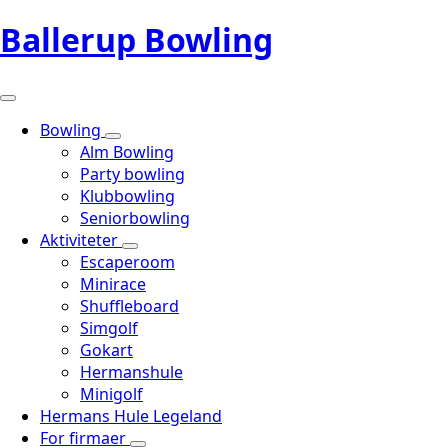
Ballerup Bowling
Bowling
Alm Bowling
Party bowling
Klubbowling
Seniorbowling
Aktiviteter
Escaperoom
Minirace
Shuffleboard
Simgolf
Gokart
Hermanshule
Minigolf
Hermans Hule Legeland
For firmaer